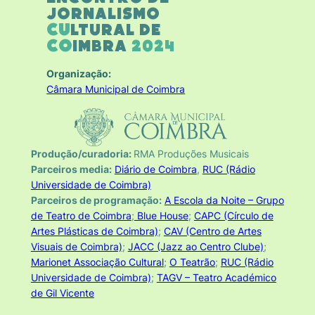
Jornalismo
Cu
ltural de
Co
imbra
2024
Organização:
Câmara Municipal de Coimbra
Produção/curadoria:
RMA Produções Musicais
Parceiros media:
Diário de Coimbra
,
RUC (Rádio
Universidade de Coimbra)
Parceiros de programação:
A Escola da Noite – Grupo
de Teatro de Coimbra
;
Blue House
;
CAPC (Círculo de
Artes Plásticas de Coimbra)
;
CAV (Centro de Artes
Visuais de Coimbra)
;
JACC (Jazz ao Centro Clube)
;
Marionet Associação Cultural
;
O Teatrão
;
RUC (Rádio
Universidade de Coimbra)
;
TAGV – Teatro Académico
de Gil Vicente