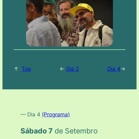
↑
Top
<-
Dia 2
Dia 4
->
— Dia 4
(Programa)
Sábado 7
de Setembro