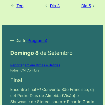
↑
Top
<-
Dia 3
Dia 5
->
— Dia 5
(Programa)
Domingo 8
de Setembro
Reportagem em Rimas e Batidas
Fotos: CM Coimbra
Final
Encontro final @ Convento São Francisco, dj
set Pedro Dias de Almeida (Visão) e
Showcase de Stereossauro + Ricardo Gordo