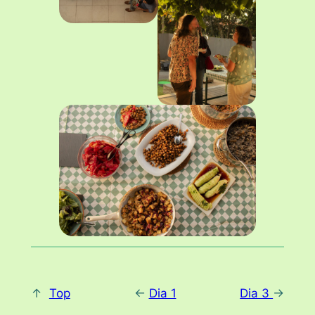
↑
Top
<-
Dia 1
Dia 3
->