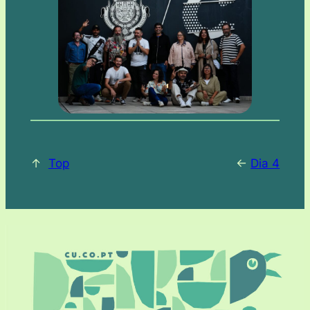
↑
Top
<-
Dia 4