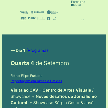
Parceiros
media:
— Dia 1
(Programa)
Quarta 4
de Setembro
Fotos: Filipe Furtado
Reportagem em Rimas e Batidas
Visita ao CAV – Centro de Artes Visuais
/
Showcase +
Novos desafios do Jornalismo
Cultural
+ Showcase Sérgio Costa & José