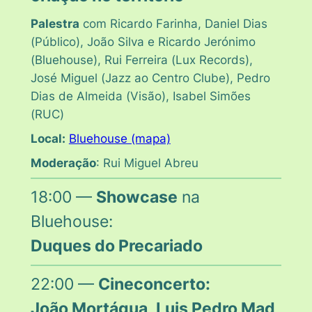
Palestra
com Ricardo Farinha, Daniel Dias
(
Público
), João Silva e Ricardo Jerónimo
(
Bluehouse
), Rui Ferreira (
Lux Records
),
José Miguel (
Jazz ao Centro Clube
), Pedro
Dias de Almeida (
Visão
), Isabel Simões
(
RUC
)
Local:
Bluehouse (mapa)
Moderação
: Rui Miguel Abreu
18:00 —
Showcase
na
Bluehouse:
Duques do Precariado
22:00 —
Cineconcerto:
João Mortágua, Luis Pedro Mad