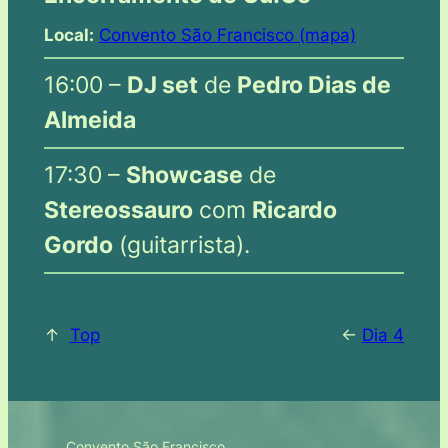
Local:
Convento São Francisco (mapa)
16:00 –
DJ set
de
Pedro Dias de
Almeida
17:30 –
Showcase
de
Stereossauro
com
Ricardo
Gordo
(guitarrista).
↑
Top
<-
Dia 4
Convento São Francisco