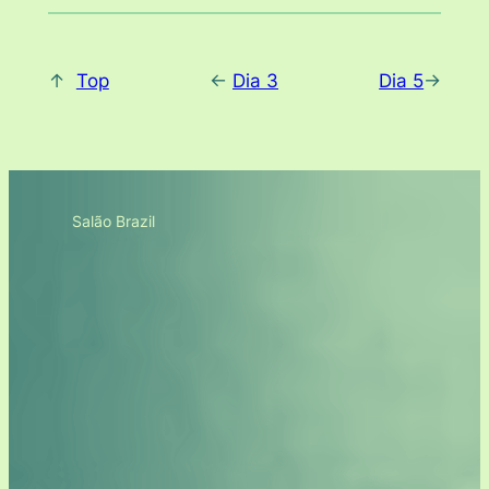
↑
Top
<-
Dia 3
Dia 5
->
Salão Brazil