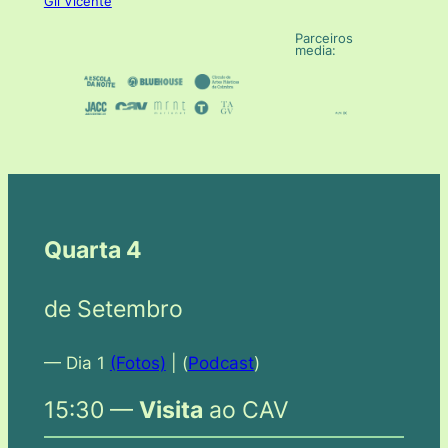
Gil Vicente
Parceiros
media:
Quarta 4
de Setembro
— Dia 1
(Fotos)
| (
Podcast
)
15:30 —
Visita
ao CAV