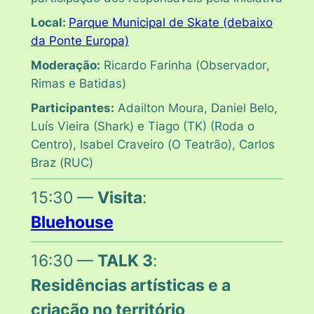
Local:
Parque Municipal de Skate (debaixo
da Ponte Europa)
Moderação:
Ricardo Farinha (
Observador
,
Rimas e Batidas
)
Participantes:
Adailton Moura, Daniel Belo,
Luís Vieira (Shark) e Tiago (TK) (Roda o
Centro), Isabel Craveiro (
O Teatrão)
, Carlos
Braz (
RUC
)
15:30 —
Visita
:
Bluehouse
16:30 —
TALK 3
:
Residências artísticas e a
criação no território