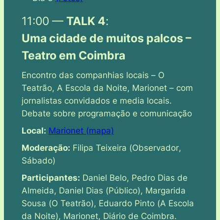
11:00 —
TALK 4
:
Uma cidade de muitos palcos –
Teatro em Coimbra
Encontro das companhias locais –
O
Teatrão, A Escola da Noite, Marionet –
com
jornalistas convidados e media locais.
Debate sobre programação e comunicação
Local:
Marionet (mapa)
Moderação:
Filipa Teixeira (
Observador
,
Sábado
)
Participantes:
Daniel Belo, Pedro Dias de
Almeida, Daniel Dias (
Público
), Margarida
Sousa (
O Teatrão
), Eduardo Pinto (
A Escola
da Noite
),
Marionet
,
Diário de Coimbra
.