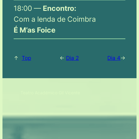
18:00 —
Encontro:
Com a lenda de Coimbra
É M’as Foice
↑
Top
<-
Dia 2
Dia 4
->
Teatro Académico Gil Vicente