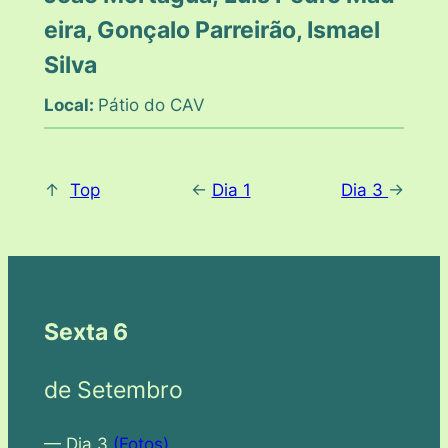
eira, Gonçalo Parreirão, Ismael
Silva
Local:
Pátio do CAV
↑
Top
<-
Dia 1
Dia 3
->
Sexta 6
de Setembro
— Dia 3
(Fotos)