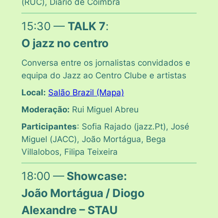
(
RUC
),
Diário de Coimbra
15:30 —
TALK 7
:
O jazz no centro
Conversa entre os jornalistas convidados e
equipa do
Jazz ao Centro Clube
e artistas
Local:
Salão Brazil (Mapa)
Moderação:
Rui Miguel Abreu
Participantes
: Sofia Rajado (
jazz.Pt
), José
Miguel (
JACC
), João Mortágua, Bega
Villalobos, Filipa Teixeira
18:00 —
Showcase:
João Mortágua / Diogo
Alexandre – STAU